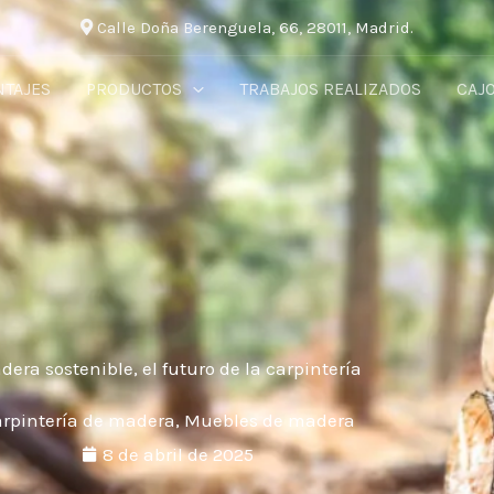
Calle Doña Berenguela, 66, 28011, Madrid.
TAJES
PRODUCTOS
TRABAJOS REALIZADOS
CAJ
era sostenible, el futuro de la carpintería
rpintería de madera
,
Muebles de madera
8 de abril de 2025